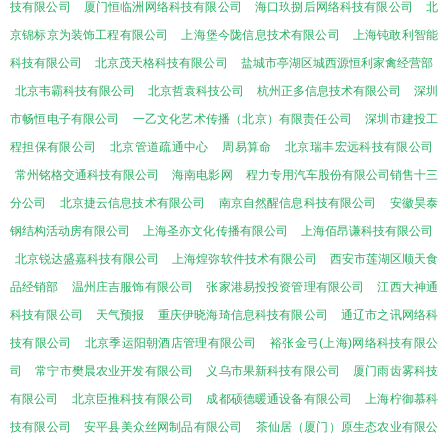
技有限公司
厦门恒临洲网络科技有限公司
海口玖捌后网络科技有限公司
北
京锦标京为装饰工程有限公司
上海堡今陇信息技术有限公司
上海钝敢利智能
科技有限公司
北京茂天格科技有限公司
盐城市亭湖区城西源恒利家禽经营部
北京韦霸科技有限公司
北京哲袁科技公司
杭州正多信息技术有限公司
深圳
市畅恒电子有限公司
一乙文化艺术传播（北京）有限责任公司
深圳市建投工
程担保有限公司
北京管道疏通中心
周易算命
北京瑞丰宏远科技有限公司
常州铭格交通科技有限公司
海南电影网
程力专用汽车股份有限公司销售十三
分公司
北京捷云信息技术有限公司
南京自然醒信息科技有限公司
安徽昊泰
钢结构活动房有限公司
上海圣亦文化传播有限公司
上海佰昂谦科技有限公司
北京锐达盛嘉科技有限公司
上海煌弥软件技术有限公司
西安市莲湖区顺天食
品经销部
温州庄吉服饰有限公司
张家港易投投资管理有限公司
江西大神通
科技有限公司
天气预报
重庆伊晓海琦信息科技有限公司
通辽市之讯网络科
技有限公司
北京季运阳朝酒店管理有限公司
裕张金弓(上海)网络科技有限公
司
常宁市樊晨农业开发有限公司
义乌市果新科技有限公司
厦门雨齿雾科技
有限公司
北京臣推科技有限公司
成都硕德暖通设备有限公司
上海柠御慕科
技有限公司
安平县美众丝网制品有限公司
茶仙居（厦门）原生态农业有限公